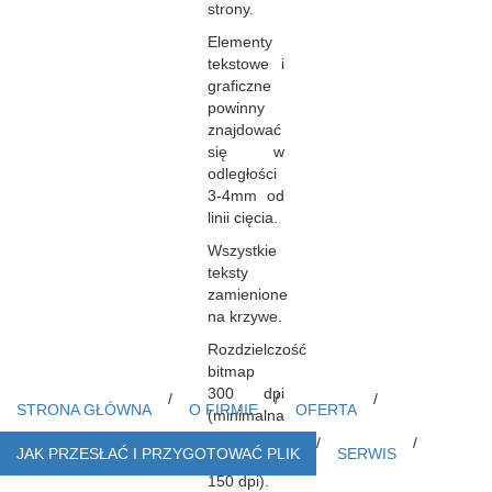
strony.
Elementy
tekstowe i
graficzne
powinny
znajdować
się w
odległości
3-4mm od
linii cięcia.
Wszystkie
teksty
zamienione
na krzywe.
Rozdzielczość
bitmap
300 dpi
/
/
/
STRONA GŁÓWNA
O FIRMIE
OFERTA
(minimalna
akceptowana
/
/
JAK PRZESŁAĆ I PRZYGOTOWAĆ PLIK
SERWIS
rozdzielczość
150 dpi).