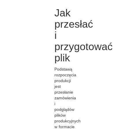
Jak
przesłać
i
przygotować
plik
Podstawą
rozpoczęcia
produkcji
jest
przesłanie
zamówienia
i
podglądów
plików
produkcyjnych
w formacie