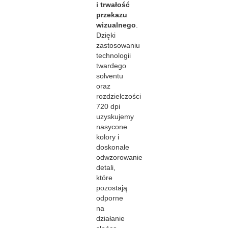
i trwałość
przekazu
wizualnego
.
Dzięki
zastosowaniu
technologii
twardego
solventu
oraz
rozdzielczości
720 dpi
uzyskujemy
nasycone
kolory i
doskonałe
odwzorowanie
detali,
które
pozostają
odporne
na
działanie