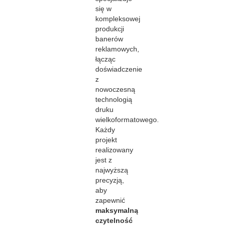
się w
kompleksowej
produkcji
banerów
reklamowych,
łącząc
doświadczenie
z
nowoczesną
technologią
druku
wielkoformatowego.
Każdy
projekt
realizowany
jest z
najwyższą
precyzją,
aby
zapewnić
maksymalną
czytelność