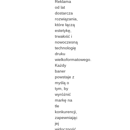
Reklama
od lat
dostarcza
rozwiązania,
które łączą
estetykę,
trwałość i
nowoczesną
technologię
druku
wielkoformatowego.
Każdy
baner
powstaje z
myślą o
tym, by
wyróżnić
markę na
tle
konkurencji,
zapewniając
jej
widoczność,