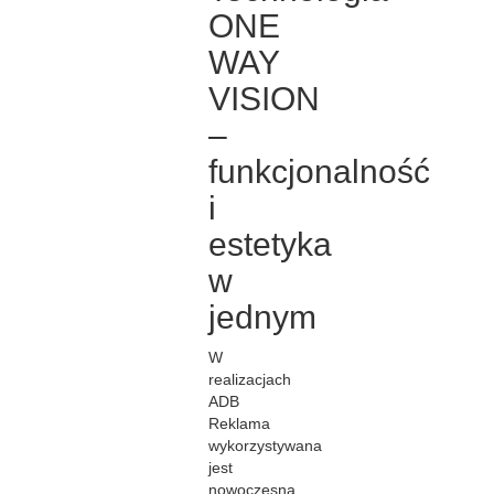
ONE
WAY
VISION
–
funkcjonalność
i
estetyka
w
jednym
W
realizacjach
ADB
Reklama
wykorzystywana
jest
nowoczesna