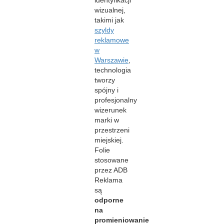
identyfikacji
wizualnej,
takimi jak
szyldy
reklamowe
w
Warszawie
,
technologia
tworzy
spójny i
profesjonalny
wizerunek
marki w
przestrzeni
miejskiej.
Folie
stosowane
przez ADB
Reklama
są
odporne
na
promieniowanie