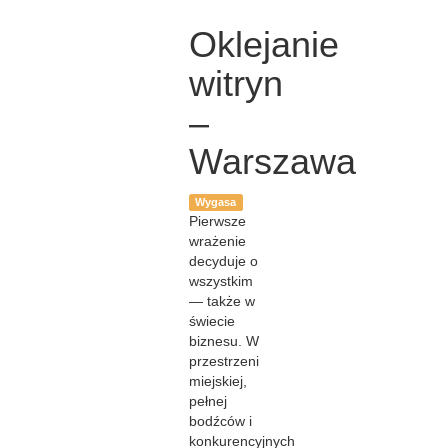
Oklejanie
witryn
–
Warszawa
Wygasa
Pierwsze
wrażenie
decyduje o
wszystkim
— także w
świecie
biznesu. W
przestrzeni
miejskiej,
pełnej
bodźców i
konkurencyjnych