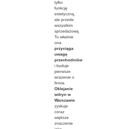
tylko
funkcję
estetyczną,
ale przede
wszystkim
sprzedażową.
To właśnie
ona
przyciąga
uwagę
przechodniów
i buduje
pierwsze
wrażenie o
firmie.
Oklejanie
witryn w
Warszawie
zyskuje
coraz
większe
znaczenie