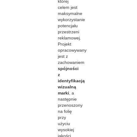
której
celem jest
maksymalne
wykorzystanie
potencjału
przestrzeni
reklamowej.
Projekt
opracowywany
jest z
zachowaniem
spójności
z
identyfikacją
wizualną
marki
, a
następnie
przenoszony
na folię
przy
użyciu
wysokiej
jakości