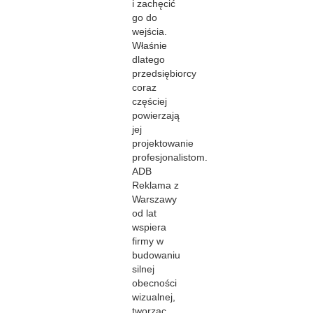
i zachęcić
go do
wejścia.
Właśnie
dlatego
przedsiębiorcy
coraz
częściej
powierzają
jej
projektowanie
profesjonalistom.
ADB
Reklama z
Warszawy
od lat
wspiera
firmy w
budowaniu
silnej
obecności
wizualnej,
tworząc