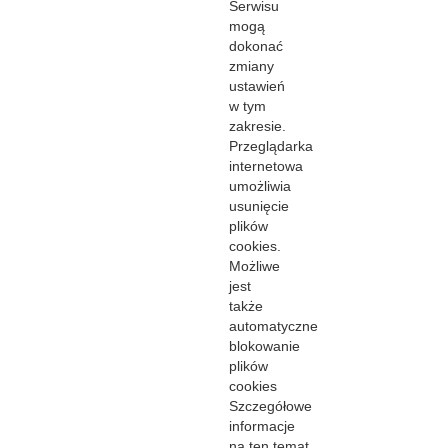
Serwisu
mogą
dokonać
zmiany
ustawień
w tym
zakresie.
Przeglądarka
internetowa
umożliwia
usunięcie
plików
cookies.
Możliwe
jest
także
automatyczne
blokowanie
plików
cookies
Szczegółowe
informacje
na ten temat