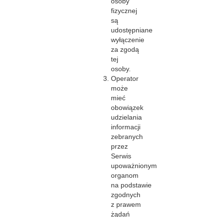
osoby
fizycznej
są
udostępniane
wyłączenie
za zgodą
tej
osoby.
Operator
może
mieć
obowiązek
udzielania
informacji
zebranych
przez
Serwis
upoważnionym
organom
na podstawie
zgodnych
z prawem
żądań