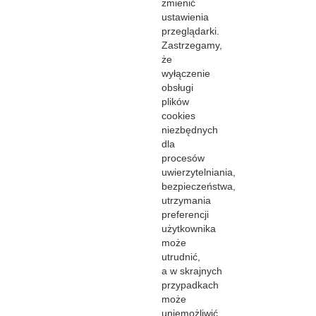
zmienić
ustawienia
przeglądarki.
Zastrzegamy,
że
wyłączenie
obsługi
plików
cookies
niezbędnych
dla
procesów
uwierzytelniania,
bezpieczeństwa,
utrzymania
preferencji
użytkownika
może
utrudnić,
a w skrajnych
przypadkach
może
uniemożliwić