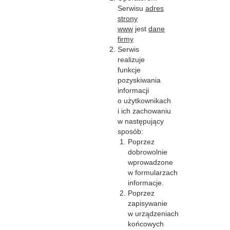
Serwisu
adres
strony
www
jest
dane
firmy
Serwis
realizuje
funkcje
pozyskiwania
informacji
o użytkownikach
i ich zachowaniu
w następujący
sposób:
Poprzez
dobrowolnie
wprowadzone
w formularzach
informacje.
Poprzez
zapisywanie
w urządzeniach
końcowych