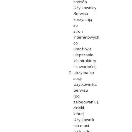
sposób
Użytkownicy
Serwisu
korzystają
ze
stron
internetowych,
co
umożliwia
ulepszanie
ich struktury
i zawartości;
utrzymanie
sesji
Użytkownika
Serwisu
(po
zalogowaniu),
dzięki
której
Użytkownik
nie musi
na każdej