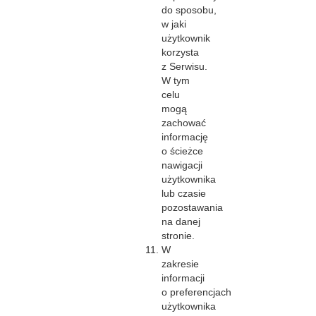
do sposobu,
w jaki
użytkownik
korzysta
z Serwisu.
W tym
celu
mogą
zachować
informację
o ścieżce
nawigacji
użytkownika
lub czasie
pozostawania
na danej
stronie.
W
zakresie
informacji
o preferencjach
użytkownika