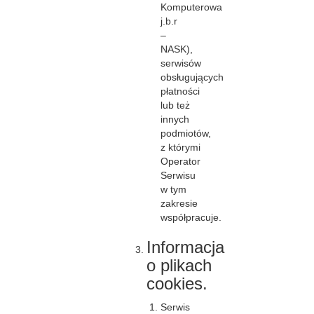
Komputerowa
j.b.r
–
NASK),
serwisów
obsługujących
płatności
lub też
innych
podmiotów,
z którymi
Operator
Serwisu
w tym
zakresie
współpracuje.
Informacja
o plikach
cookies.
Serwis