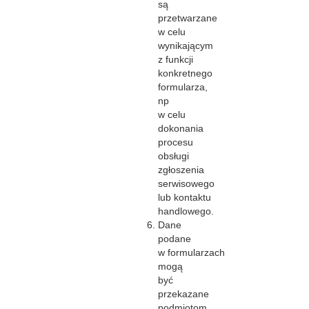
są
przetwarzane
w celu
wynikającym
z funkcji
konkretnego
formularza,
np
w celu
dokonania
procesu
obsługi
zgłoszenia
serwisowego
lub kontaktu
handlowego.
Dane
podane
w formularzach
mogą
być
przekazane
podmiotom