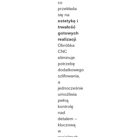
co
przekłada
się na
estetykę i
trwałość
gotowych
realizacji
.
Obróbka
CNC
eliminuje
potrzebę
dodatkowego
szlifowania,
a
jednocześnie
umożliwia
pełną
kontrolę
nad
detalem –
kluczową
w