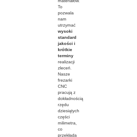
materiałów.
To
pozwala
nam
utrzymać
wysoki
standard
jakości i
krótkie
terminy
realizacji
zleceń.
Nasze
frezarki
CNC
pracują z
dokładnością
rzędu
dziesiątych
części
milimetra,
co
przekłada