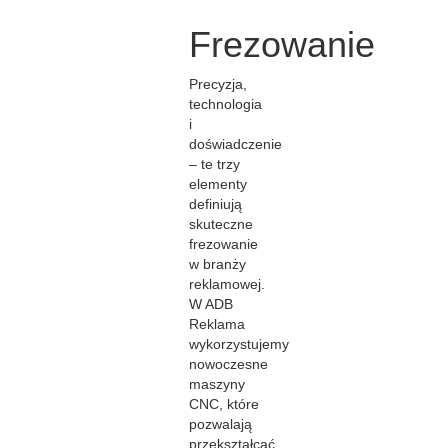
Frezowanie
Precyzja,
technologia
i
doświadczenie
– te trzy
elementy
definiują
skuteczne
frezowanie
w branży
reklamowej.
W ADB
Reklama
wykorzystujemy
nowoczesne
maszyny
CNC, które
pozwalają
przekształcać