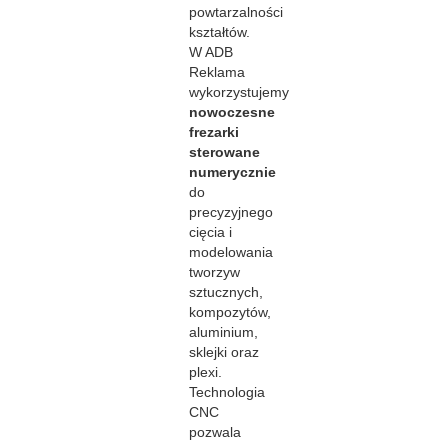
powtarzalności
kształtów.
W ADB
Reklama
wykorzystujemy
nowoczesne
frezarki
sterowane
numerycznie
do
precyzyjnego
cięcia i
modelowania
tworzyw
sztucznych,
kompozytów,
aluminium,
sklejki oraz
plexi.
Technologia
CNC
pozwala