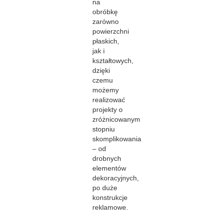
na
obróbkę
zarówno
powierzchni
płaskich,
jak i
kształtowych,
dzięki
czemu
możemy
realizować
projekty o
zróżnicowanym
stopniu
skomplikowania
– od
drobnych
elementów
dekoracyjnych,
po duże
konstrukcje
reklamowe.