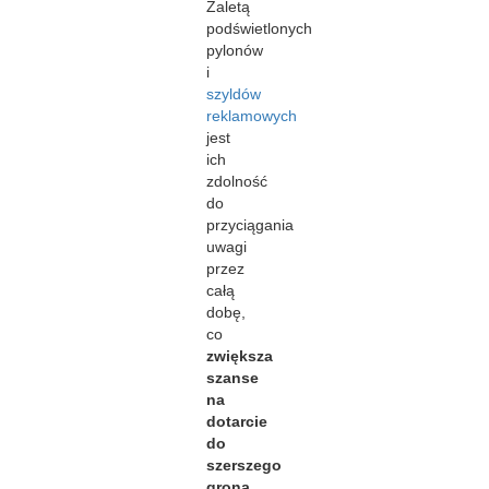
Zaletą
podświetlonych
pylonów
i
szyldów
reklamowych
jest
ich
zdolność
do
przyciągania
uwagi
przez
całą
dobę,
co
zwiększa
szanse
na
dotarcie
do
szerszego
grona