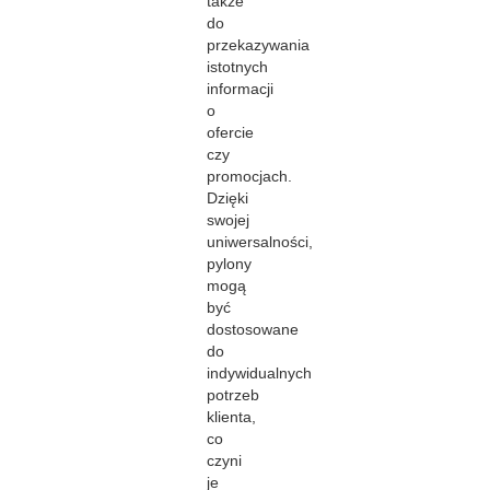
także
do
przekazywania
istotnych
informacji
o
ofercie
czy
promocjach.
Dzięki
swojej
uniwersalności,
pylony
mogą
być
dostosowane
do
indywidualnych
potrzeb
klienta,
co
czyni
je