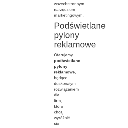
wszechstronnym
narzędziem
marketingowym.
Podświetlane
pylony
reklamowe
Oferujemy
p
odświetlane
pylony
reklamowe
,
będące
doskonałym
rozwiązaniem
dla
firm,
które
chcą
wyróżnić
się