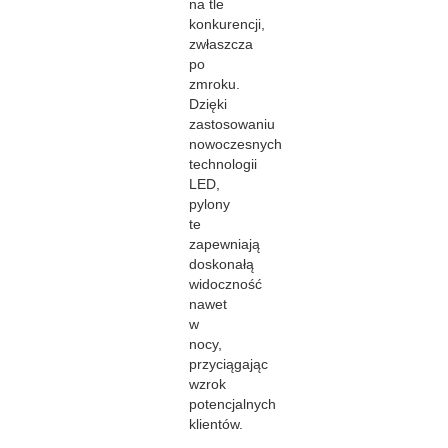
na tle
konkurencji,
zwłaszcza
po
zmroku.
Dzięki
zastosowaniu
nowoczesnych
technologii
LED,
pylony
te
zapewniają
doskonałą
widoczność
nawet
w
nocy,
przyciągając
wzrok
potencjalnych
klientów.