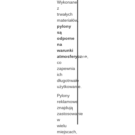
Wykonane
wystawiennicze
z
trwałych
Stojaki
materiałów,
reklamowe
pylony
są
Litery
odporne
ze
na
styroduru
warunki
atmosferyczne
,
Banery
co
reklamowe
zapewnia
ich
Oklejanie
długotrwałe
witryn
użytkowanie.
Szyldy
Pylony
reklamowe
reklamowe
znajdują
Tablice
zastosowanie
reklamowe
w
wielu
miejscach,