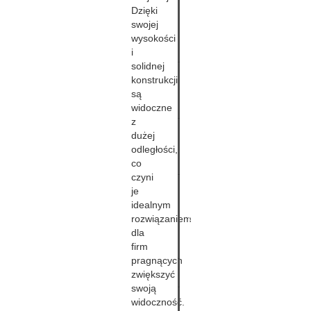
Gadżety,
Dzięki
system
swojej
identyfikacji,
wysokości
stojaki
i
solidnej
Stoiska,
konstrukcji,
ścianki,
są
potykacze
widoczne
z
Biuro,
dużej
dom,
odległości,
wnętrze
co
czyni
Ulotki,
je
wizytówki,
idealnym
plakaty,
rozwiązaniem
stojaki,
dla
naklejki
firm
pragnących
Frezowanie
zwiększyć
swoją
widoczność.
Systemy